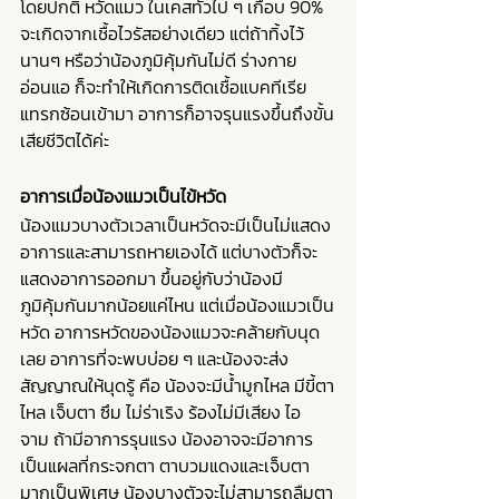
โดยปกติ หวัดแมว ในเคสทั่วไป ๆ เกือบ 90% 
จะเกิดจากเชื้อไวรัสอย่างเดียว แต่ถ้าทิ้งไว้
นานๆ หรือว่าน้องภูมิคุ้มกันไม่ดี ร่างกาย
อ่อนแอ ก็จะทำให้เกิดการติดเชื้อแบคทีเรีย
แทรกซ้อนเข้ามา อาการก็อาจรุนแรงขึ้นถึงขั้น
เสียชีวิตได้ค่ะ
อาการเมื่อน้องแมวเป็นไข้หวัด
น้องแมวบางตัวเวลาเป็นหวัดจะมีเป็นไม่แสดง
อาการและสามารถหายเองได้ แต่บางตัวก็จะ
แสดงอาการออกมา ขึ้นอยู่กับว่าน้องมี
ภูมิคุ้มกันมากน้อยแค่ไหน แต่เมื่อน้องแมวเป็น
หวัด อาการหวัดของน้องแมวจะคล้ายกับนุด
เลย อาการที่จะพบบ่อย ๆ และน้องจะส่ง
สัญญาณให้นุดรู้ คือ น้องจะมีน้ำมูกไหล มีขี้ตา
ไหล เจ็บตา ซึม ไม่ร่าเริง ร้องไม่มีเสียง ไอ 
จาม ถ้ามีอาการรุนแรง น้องอาจจะมีอาการ
เป็นแผลที่กระจกตา ตาบวมแดงและเจ็บตา
มากเป็นพิเศษ น้องบางตัวจะไม่สามารถลืมตา