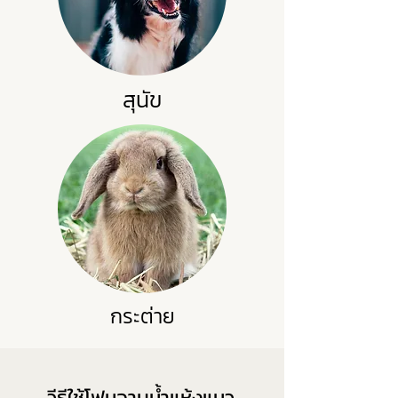
สุนัข
กระต่าย
วีธีใช้โฟมอาบน้ำแห้งแมว