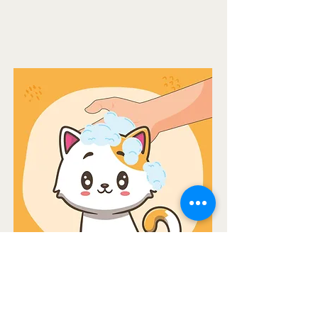
2. ถูให้ทั่วลำตัวโดยถูย้อนเส้นขน และเช็ด
ออกด้วยผ้าสะอาด